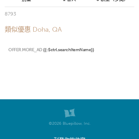
8793
類似優惠 Doha, QA
OFFER.MORE_AD
{{::$ctrl.searchItemName}}
©2026 Bluepillow, Inc.