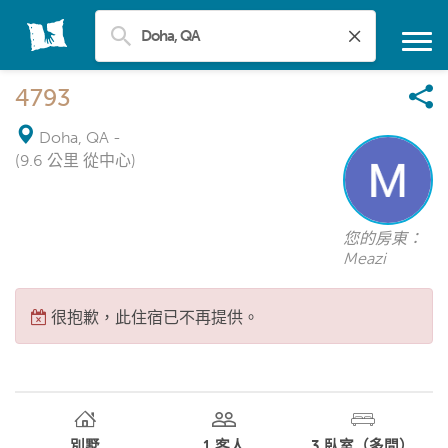
4793
Doha, QA
-
(9.6 公里 從中心)
您的房東：
Meazi
很抱歉，此住宿已不再提供。
別墅
1
客人
3
臥室（多間）