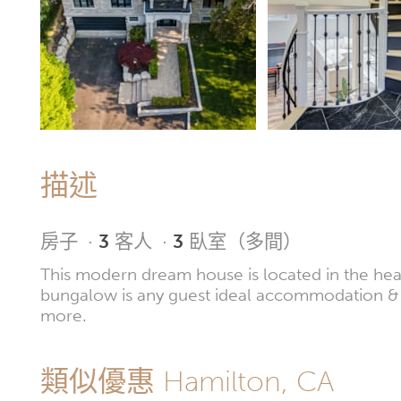
描述
房子
·
3
客人
·
3
臥室（多間）
This modern dream house is located in the heart 
bungalow is any guest ideal accommodation & of
more.
類似優惠 Hamilton, CA