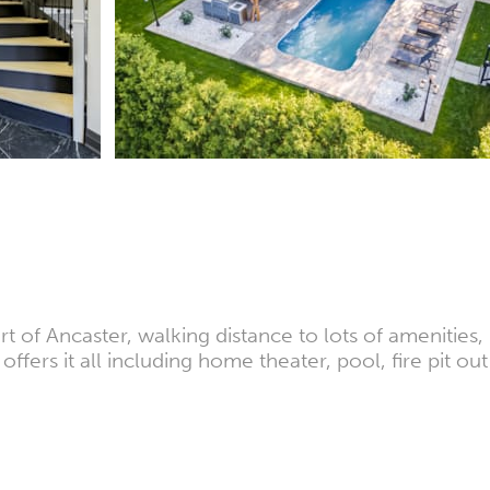
of Ancaster, walking distance to lots of amenities, r
fers it all including home theater, pool, fire pit o