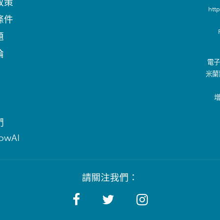
政策
htt
條件
題
論
電子郵
米蘭
增
們
lowAI
請關注我們：