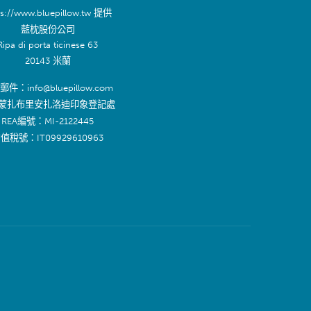
ps://www.bluepillow.tw 提供
藍枕股份公司
Ripa di porta ticinese 63
20143 米蘭
件：info@bluepillow.com
蒙扎布里安扎洛迪印象登記處
REA編號：MI-2122445
值稅號：IT09929610963