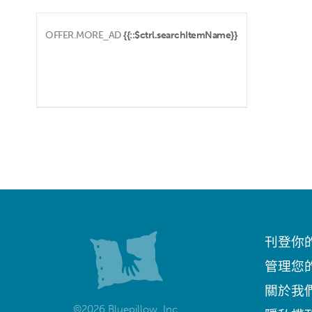
OFFER.MORE_AD
{{::$ctrl.searchItemName}}
刊登你
管理您
關於我
©2026 Bluepillow, Inc.