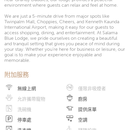
environment where guests can relax and feel at home.
We are just a 5-minute drive from major spots like
Twinpalm Mall, Choppies, Cheers, and Kenneth Kaunda
International Airport, making it easy for our guests to
access shopping, dining, and entertainment. At Salama
Blue Lodge, we pride ourselves on creating a beautiful
and tranquil setting that gives you peace of mind during
your stay. Whether you’re here for business or leisure, our
goal is to make your experience enjoyable and
memorable.
附加服務
無線上網
僅限非吸煙者
允許攜帶寵物
廚房
洗碗機
提供床單
停車處
空調