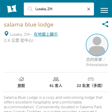
salama blue lodge
Lusaka, ZM
-
在地圖上顯示
(1.6 公里 從中心)
您的房東：
firkeselassie
旅館
61
客人
22
臥室（多間）
Salama Blue Lodge is a cozy and welcoming lodge that
offers excellent hospitality and comfortable
accommodation. Conveniently located in Salama Park,
near Grandy Daddies, our lodge provides a peaceful