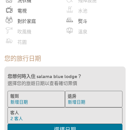
洗衣機
殘障設施
電視
水池
對於家庭
熨斗
吹風機
溫泉
花園
您的旅行日期
您想何時入住 salama blue lodge？
選擇您的旅遊日期以查看確切票價
報到
退房
新增日期
新增日期
客人
2
客人
選擇日期