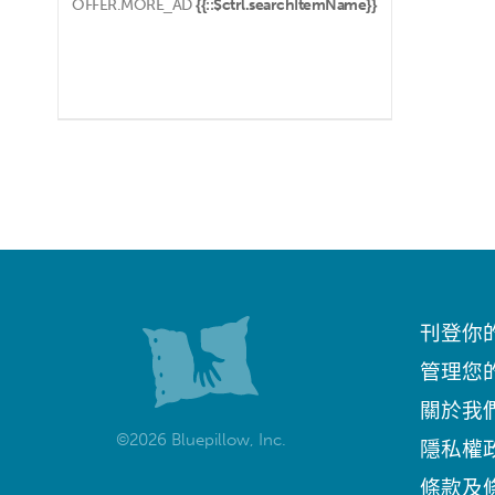
OFFER.MORE_AD
{{::$ctrl.searchItemName}}
刊登你
管理您
關於我
©2026 Bluepillow, Inc.
隱私權
條款及