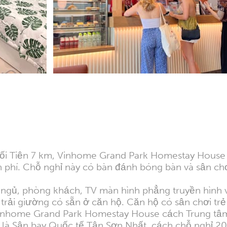
ối Tiên 7 km, Vinhome Grand Park Homestay House c
phí. Chỗ nghỉ này có bàn đánh bóng bàn và sân chơi
 ngủ, phòng khách, TV màn hình phẳng truyền hình vệ
 trải giường có sẵn ở căn hộ. Căn hộ có sân chơi trẻ
. Vinhome Grand Park Homestay House cách Trung t
t là Sân bay Quốc tế Tân Sơn Nhất, cách chỗ nghỉ 2