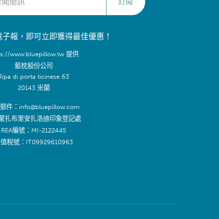
訂閱
電子報，即可立即獲得最佳優惠！
ps://www.bluepillow.tw 提供
藍枕股份公司
Ripa di porta ticinese 63
20143 米蘭
件：info@bluepillow.com
蒙扎布里安扎洛迪印象登記處
REA編號：MI-2122445
值稅號：IT09929610963