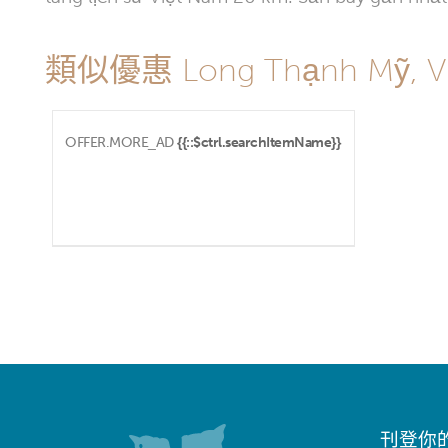
類似優惠 Long Thạnh Mỹ, 
OFFER.MORE_AD
{{::$ctrl.searchItemName}}
刊登你