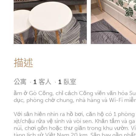
描述
公寓
·
1
客人
·
1
臥室
ằm ở Gò Công, chỉ cách Công viên văn hóa Su
dục, phòng chờ chung, nhà hàng và Wi-Fi miễn 
Với sân hiên nhìn ra hồ bơi, căn hộ có 1 phòng
xịt/chậu rửa vệ sinh và vòi sen. Khăn tắm và ga
núi, chơi gôn hoặc thư giãn trong khu vườn
tàng lịch sử Việt Nam 20 km. Sân bay gần nhấ