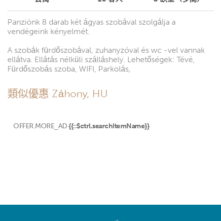
Panziónk 8 darab két ágyas szobával szolgálja a
vendégeink kényelmét.
A szobák fürdőszobával, zuhanyzóval és wc -vel vannak
ellátva. Ellátás nélküli szálláshely. Lehetőségek: Tévé,
Fürdőszobás szoba, WIFI, Parkolás,
類似優惠 Záhony, HU
OFFER.MORE_AD
{{::$ctrl.searchItemName}}